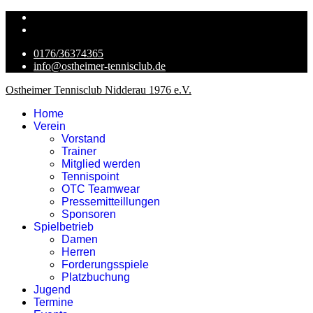
0176/36374365
info@ostheimer-tennisclub.de
Ostheimer Tennisclub Nidderau 1976 e.V.
Home
Verein
Vorstand
Trainer
Mitglied werden
Tennispoint
OTC Teamwear
Pressemitteillungen
Sponsoren
Spielbetrieb
Damen
Herren
Forderungsspiele
Platzbuchung
Jugend
Termine