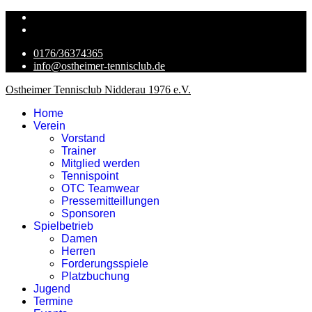
0176/36374365
info@ostheimer-tennisclub.de
Ostheimer Tennisclub Nidderau 1976 e.V.
Home
Verein
Vorstand
Trainer
Mitglied werden
Tennispoint
OTC Teamwear
Pressemitteillungen
Sponsoren
Spielbetrieb
Damen
Herren
Forderungsspiele
Platzbuchung
Jugend
Termine