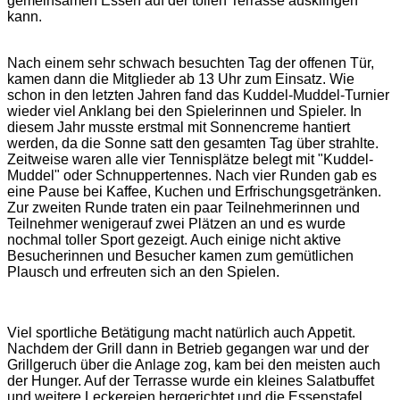
gemeinsamen Essen auf der tollen Terrasse ausklingen
kann.
Nach einem sehr schwach besuchten Tag der offenen Tür,
kamen dann die Mitglieder ab 13 Uhr zum Einsatz. Wie
schon in den letzten Jahren fand das Kuddel-Muddel-Turnier
wieder viel Anklang bei den Spielerinnen und Spieler. In
diesem Jahr musste erstmal mit Sonnencreme hantiert
werden, da die Sonne satt den gesamten Tag über strahlte.
Zeitweise waren alle vier Tennisplätze belegt mit "Kuddel-
Muddel" oder Schnuppertennes. Nach vier Runden gab es
eine Pause bei Kaffee, Kuchen und Erfrischungsgetränken.
Zur zweiten Runde traten ein paar Teilnehmerinnen und
Teilnehmer
weniger
auf zwei Plätzen an und es wurde
nochmal toller Sport gezeigt. Auch einige nicht aktive
Besucherinnen und Besucher kamen zum gemütlichen
Plausch und erfreuten sich an den Spielen.
Viel sportliche Betätigung macht natürlich auch Appetit.
Nachdem der Grill dann in Betrieb gegangen war und der
Grillgeruch über die Anlage zog, kam bei den meisten auch
der Hunger. Auf der Terrasse wurde ein kleines Salatbuffet
und weitere Leckereien hergerichtet und die Essenstafel