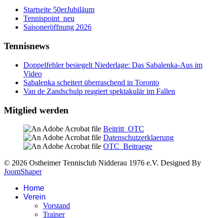
Startseite 50erJubiläum
Tennispoint_neu
Saisoneröffnung 2026
Tennisnews
Doppelfehler besiegelt Niederlage: Das Sabalenka-Aus im
Video
Sabalenka scheitert überraschend in Toronto
Van de Zandschulp reagiert spektakulär im Fallen
Mitglied werden
Beitritt_OTC
Datenschutzerklaerung
OTC_Beitraege
© 2026 Ostheimer Tennisclub Nidderau 1976 e.V. Designed By
JoomShaper
Home
Verein
Vorstand
Trainer